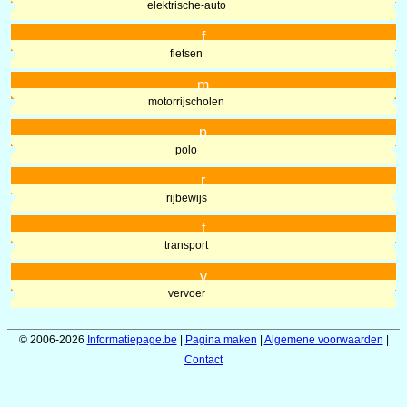
elektrische-auto
f
fietsen
m
motorrijscholen
p
polo
r
rijbewijs
t
transport
v
vervoer
© 2006-2026
Informatiepage.be
|
Pagina maken
|
Algemene voorwaarden
|
Contact