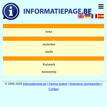
l
leren
s
studenten
studie
t
thuiswerk
traineeship
© 2006-2026
Informatiepage.be
|
Pagina maken
|
Algemene voorwaarden
|
Contact