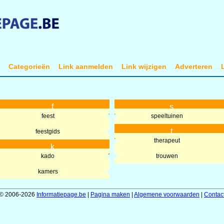
t
Categorieën
Link aanmelden
Link wijzigen
Adverteren
f
s
feest
speeltuinen
t
feestgids
therapeut
k
kado
trouwen
kamers
© 2006-2026
Informatiepage.be
|
Pagina maken
|
Algemene voorwaarden
|
Contac