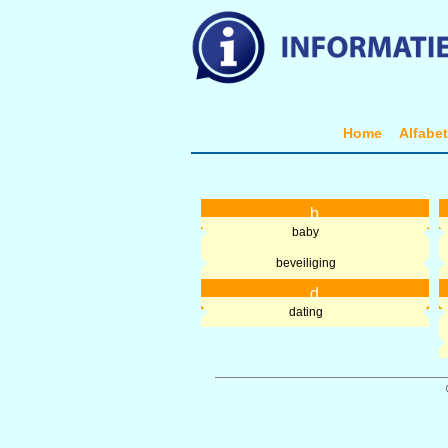
Home
Alfabe
b
baby
beveiliging
d
dating